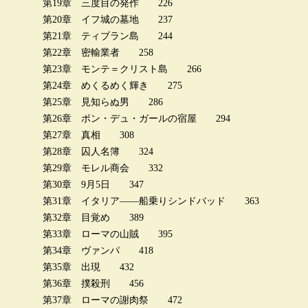
第19章 三度目の発作 226
第20章 イフ城の墓地 237
第21章 ティブラン島 244
第22章 密輸業者 258
第23章 モンテ＝クリスト島 266
第24章 めくるめく輝き 275
第25章 見知らぬ男 286
第26章 ポン・デュ・ガールの宿屋 294
第27章 真相 308
第28章 囚人名簿 324
第29章 モレル商会 332
第30章 9月5日 347
第31章 イタリア――船乗りシンドバッド 363
第32章 目覚め 389
第33章 ローマの山賊 395
第34章 ヴァンパ 418
第35章 出現 432
第36章 撲殺刑 456
第37章 ローマの謝肉祭 472