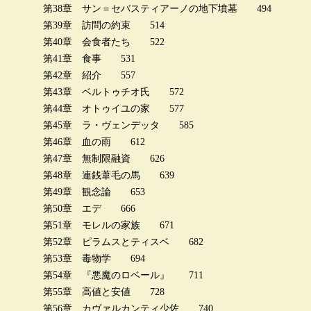
第38章 サン＝セバスティアーノの地下墳墓 494
第39章 訪問の約束 514
第40章 会食者たち 522
第41章 食事 531
第42章 紹介 557
第43章 ベルトゥチオ氏 572
第44章 オトゥイユの家 577
第45章 ラ・ヴェンデッタ 585
第46章 血の雨 612
第47章 無制限融資 626
第48章 連銭葦毛の馬 639
第49章 観念論 653
第50章 エデ 666
第51章 モレルの家族 671
第52章 ピラムスとティスベ 682
第53章 毒物学 694
第54章 『悪魔のロベール』 711
第55章 高値と安値 728
第56章 カヴァルカンティ少佐 740