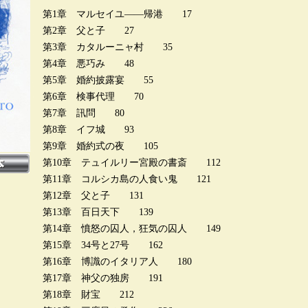
第1章 マルセイユ――帰港 17
第2章 父と子 27
第3章 カタルーニャ村 35
第4章 悪巧み 48
第5章 婚約披露宴 55
第6章 検事代理 70
第7章 訊問 80
第8章 イフ城 93
第9章 婚約式の夜 105
第10章 テュイルリー宮殿の書斎 112
第11章 コルシカ島の人食い鬼 121
第12章 父と子 131
第13章 百日天下 139
第14章 憤怒の囚人，狂気の囚人 149
第15章 34号と27号 162
第16章 博識のイタリア人 180
第17章 神父の独房 191
第18章 財宝 212