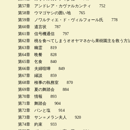
第57章 アンドレア・カヴァルカンティ 752
第58章 ウマゴヤシの囲い地 765
第59章 ノワルティエ・ド・ヴィルフォール氏 778
第60章 遺言状 787
第61章 信号機通信 797
第62章 桃を食べてしまうオオヤマネから果樹園主を救う方
第63章 幽霊 819
第64章 晩餐 828
第65章 乞食 840
第66章 夫婦喧嘩 849
第67章 縁談 859
第68章 検事の執務室 870
第69章 夏の舞踏会 884
第70章 情報 893
第71章 舞踏会 904
第72章 パンと塩 914
第73章 サン＝メラン夫人 920
第74章 約束 933